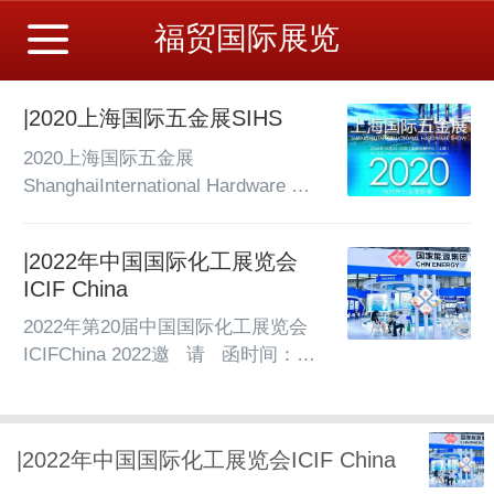
福贸国际展览
|2020上海国际五金展SIHS
2020上海国际五金展
ShanghaiInternational Hardware 
Show 2020展会日期：2020年10月
20-22日October 20-22, 2020展馆：
|2022年中国国际化工展览会
国家会展中心上海NationalExhibition 
ICIF China
a...
2022年第20届中国国际化工展览会
ICIFChina 2022邀   请   函时间：
2022年9月6-8日    地点：上海新国
际博览中心各有关单位：中国国际化
工展览会（ICIF China）于1992年首
|2022年中国国际化工展览会ICIF China
次举办，28年来成功地举办了十八
届，现已成为国内外石油和化工界广